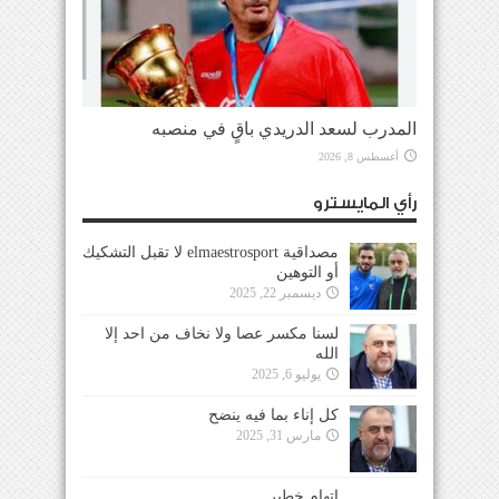
المدرب لسعد الدريدي باقٍ في منصبه
أغسطس 8, 2026
رأي المايسترو
مصداقية elmaestrosport لا تقبل التشكيك
أو التوهين
ديسمبر 22, 2025
لسنا مكسر عصا ولا نخاف من احد إلا
الله
يوليو 6, 2025
كل إناء بما فيه ينضح
مارس 31, 2025
إتهام خطير