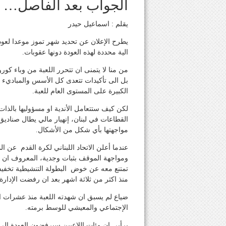
الجواب بعد الفاصل…
يقلم : اسماعيل حيدر
يطرح الإعلان عن تحديد شهر تموز موعدا لعود
الية محددة لهذه العودة دونها عقوبات.
من منا لا يتمنى ان تتحرر اللعبة من وباء كورو
بل الى تأكيدات تتعدى كل الأسس والمباديء وس
الكبيرة على المستوى العام للعبة.
لكن كيف ستتعامل الأندية او مسؤوليها بالذات
القطاعات في لبنان، إنهيار مالي يطال صناديق
مواجهتها بأي شكل من الأشكال.
عندما أعلن الاتحاد اللبناني لكرة القدم عن ا
ومواجهة الموقف بثبات وجدية، المعروف ان م
تمتنع معه عن خوض البطولة التنشيطية تخفيفا
منذ اكثر من ثلاثة اشهر بعد ان رفضت الإدارة
ضياع لم يسبق ان شهدته اللعبة منذ عشرات 
الإجتماعي والمعيشي للوسط برمته.
برأيي ان مئات اللاعبين سيرفضون العودة الى أن