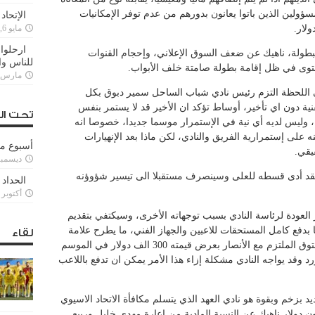
سؤولين الذين باتوا يعانون بدورهم من عدم توفر الإمكانيات
الإتحاد
لار.
مايو 6, 2022
ارحلوا 
 البطولة، ناهيك عن ضعف السوق الإعلاني، وإحجام القنوات
للناس وا
ستوى في ظل إقامة بطولة صامتة خلف الأبواب.
مارس 25, 022
تى اللحظة التزم رئيس نادي شباب الساحل سمير دبوق بكل
الفنية دون اي تأخير، أوساط تؤكد ان الأخير قد لا يستمر بنفس
تحت ال
ه، وليس لديه أي نية في الإستمرار موسما جديدا، خصوصا انه
 على إستمرارية الفريق والنادي، لكن ماذا بعد الإنهيارات
أسبوع م
يقي.
ديسمبر 11, 3
فقد أدى قسطه للعلى وسينصرف مستقبلا الى تيسير شؤوؤنه
الحداد 
أكتوبر 6, 2021
ر العودة لرئاسة النادي بسبب توجهاته الأخرى، وسيكتفي بتقديم
 بدفع كامل المستحقات للاعبين والجهاز الفني، ما يطرح علامة
لقاء
إستفهام حول وضع البعض وبالتحديد حسن معتوق الملتزم مع الأنصار بعرض قيمته 300 الف دولار في الموسم
د وقد يواجه النادي مشكلة إزاء هذا الأمر يمكن ان تدفع باللاعب
د بزخم وبقوة هو نادي العهد الذي يتسلم مكافأة الاتحاد الاسيوي
ون دولار ناهيك عن النسبة المادية من إعارة مهدي خليل وربيع