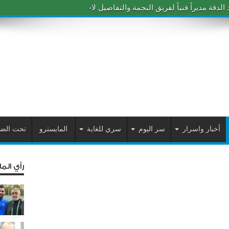
دقة مديراً فنياً لفريق النجمة والتفاصيل لاحقاً
أخبار واسرار
سر اليوم
سري للغاية
المايسترو
تحت الض
رأي الم