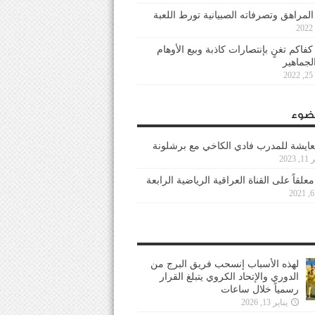
 المراهق وتصرفاته الصبيانية تورط اللعبة
كفاكم تغنٍ بإنتصارات كاذبة وبيع الأوهام
لجماهير
2
ضوء
عايشة للمدرب فادي الكاخي مع برشلونة
202
معلقاً على القناة العراقية الرياضية الرابعة
لهذه الأسباب إنسحب فريق البرج من
الدوري والإتحاد الكروي يتبلغ القرار
رسمياً خلال ساعات
يناير 13, 2026