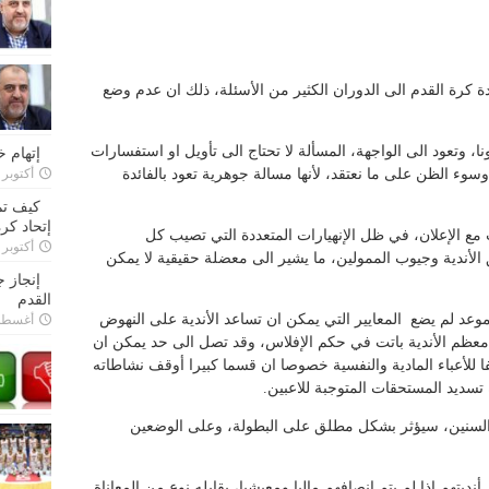
ة كرة القدم الى الدوران الكثير من الأسئلة، ذلك ان عدم وضع
نا، وتعود الى الواجهة، المسألة لا تحتاج الى تأويل او استفسارات
إتهام 
وء الظن على ما نعتقد، لأنها مسالة جوهرية تعود بالفائدة
أكتوبر 28, 2022
كيف تم
إتحاد كرة
 مع الإعلان، في ظل الإنهيارات المتعددة التي تصيب كل
أكتوبر 27, 2022
 الأندية وجيوب الممولين، ما يشير الى معضلة حقيقية لا يمكن
إنجاز 
القدم
لموعد لم يضع المعايير التي يمكن ان تساعد الأندية على النهوض
أغسطس 26,
عظم الأندية باتت في حكم الإفلاس، وقد تصل الى حد يمكن ان
 للأعباء المادية والنفسية خصوصا ان قسما كبيرا أوقف نشاطاته
 تسديد المستحقات المتوجبة للاعبين.
السنين، سيؤثر بشكل مطلق على البطولة، وعلى الوضعين
ديتهم اذا لم يتم إنصافهم ماليا ومعيشيا، يقابله نوع من المعاناة