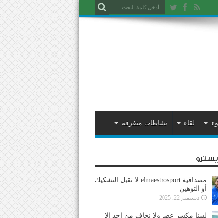
وء
لقاء
نشاطات متفرقة
ايسترو
مصداقية elmaestrosport لا تقبل التشكيك
أو التوهين
ديسمبر 22, 2025
لسنا مكسر عصا ولا نخاف من احد إلا