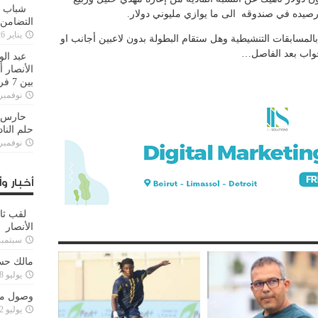
شباب ا
 رصيده في صندوقه الى ما يوازي مليوني دولار.
التضامن
يناير 26, 2025
لمسابقات التنشيطية وهل ستقام البطولة بدون لاعبين أجانب او
لجواب بعد الفاصل…
عبد الو
الأنصار 
بين 7 فرق
نوفمبر 29, 20
حارس م
حلم النا
نوفمبر 27, 20
أخبار وأ
لقب ثا
الأنصار
سبتمبر 15, 4
مالك حس
يوليو 28, 2023
وصول مدا
يوليو 12, 2023