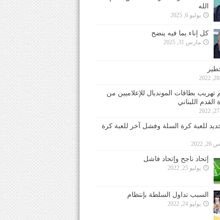
الله
يوليو 6, 2025
كل إناء بما فيه ينضح
مارس 31, 2025
خطير
 تهريب بطاقات المونديال للإعلاميين من
 القدم اللبناني
جديد للعبة كرة السلة وفشل آخر للعبة كرة
 2022
إتحاد ناجح وإتحاد فاشل
يوليو 25, 2022
السبب تداول السلطة بإنتظام
يوليو 24, 2022