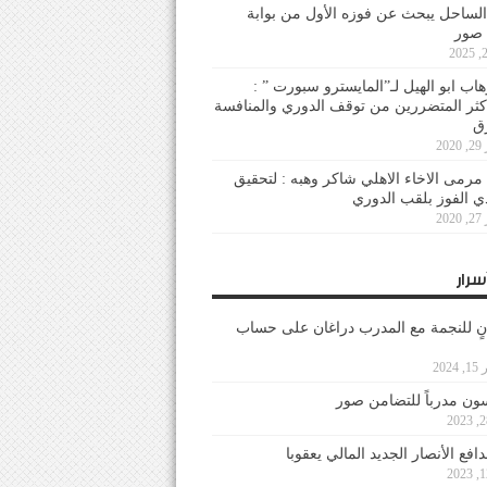
لساحل يبحث عن فوزه الأول من بوابة
 صور
هاب ابو الهيل لـ”المايسترو سبورت ” :
أكثر المتضررين من توقف الدوري والمنافسة
20
رمى الاخاء الاهلي شاكر وهبه : لتحقيق
دي الفوز بلقب الدوري
20
سرار
نٍ للنجمة مع المدرب دراغان على حساب
202
ون مدرباً للتضامن صور
فع الأنصار الجديد المالي يعقوبا