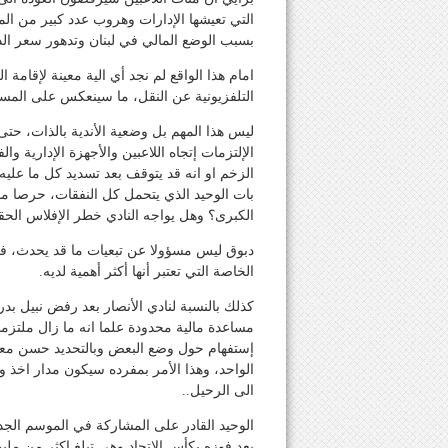
التي تعيشها الإدارات وهروب عدد كبير من الم
بسبب الوضع المالي في لبنان وتدهور سعر الدو
امام هذا الواقع لم نجد أي الية معينة لإقامة
التلفزيونية عن النقل، ما سينعكس على الم
ليس هذا المهم بل وضعية الأندية بالذات، ح
الإلتزمات إتجاه اللاعبين والأجهزة الإدارية و
الزخم او انه قد يتوقف بعد تسديد كل ما علي
بات الوحيد الذي يتحمل كل النفقات، حرصا منه
الكبرى؟ وهل يواجه النادي خطر الإفلاس الحق
دبوق ليس مسؤولا عن تبعيات ما قد يحدث، 
الخاصة التي تعتبر أنها أكثر أهمية لديه.
كذلك بالنسبة لنادي الأنصار بعد رفض نبيل بد
مساعدة مالية محدودة علما انه ما زال ملتزما
الواحد، وهذا الأمر بمفرده سيكون مدار اخذ ور
الى الرحيل..
الوحيد القادر على المشاركة في الموسم الجدي
بعد فوزه بكأس الاتحاد وهي تبلغ اكثر من ملي