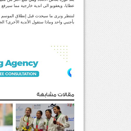
عطايا، ويعقوبو الى اندية خارجية مما سيرفع
لننتظر ونرى ما سيحدث قبل إنطلاق الموسم با
بأجنبي واحد وماذا ستقول الأندية الأخرى؟ ا
مقالات مشابهة