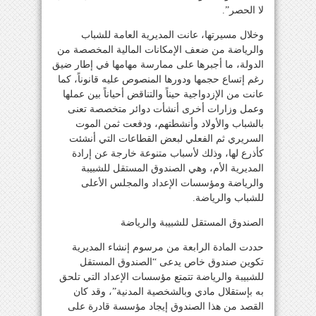
لا الحصر”.
وخلال مسيرتها، عانت المديرية العامة للشباب
والرياضة من ضعف الإمكانات المالية المخصصة من
الدولة، ما أجبرها على ممارسة مهامها في إطار ضيق
رغم إتساع حجمها ودورها المنصوص عليه قانوناً، كما
عانت من الإزدواجية حيناً والتناقض أحياناً بين عملها
وعمل وزارات أخرى أنشأت دوائر متخصصة تعنى
بالشباب والأولاد وأنشطتهم، ودفعت ثمن الموت
السريري ثم الفعلي لبعض القطاعات التي أنشئت
كأذرع لها، وذلك لأسباب متنوعة خارجة عن إرادة
المديرية الأم، وهي الصندوق المستقل للشبيبة
والرياضة ومؤسسات الإعداد والمجلس الأعلى
للشباب والرياضة.
الصندوق المستقل للشبيبة والرياضة
حددت المادة الرابعة من مرسوم إنشاء المديرية
تكوين صندوق خاص يدعى “الصندوق المستقل
للشبيبة والرياضة تتمتع مؤسسات الإعداد التي تلحق
به بإستقلال مادي وبالشخصية المدنية”، وقد كان
القصد من هذا الصندوق إيجاد مؤسسة قادرة على