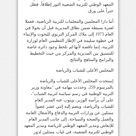
المعهد الوطني للتربية الشعبية النور إطلاقاً، فظل
حبراً على ورق.
أما دارا المعلمين والمعلمات للتربية الرياضية، فعملا
لفترة بسيطة ضمن نطاق المديرية قبل أن يحولا في
العام 1973 إلى ملاك المركز التربوي للبحوث والإنماء
في خطوة سليمة في الإطار التنظيمي العام لوزارة
التربية، إنما ناقصة لأنها لم تلحظ وجود دائرة خاصة
للتنسيق بين المديرية والمركز من حيث التخطيط
والبرامج والمناهج والنتائج.
المجلس الأعلى للشباب والرياضة
إستحدث المجلس الأعلى للشباب والرياضة
بالمرسوم 259، وحددت مهامه في “معاونة وزير
التربية الوطنية في رسم سياسة لتربية الشباب”،
على أن يرأسه الوزير، وينوب عنه المدير العام
للشباب والرياضة، ويضم إليه إثني عشر عضواً
ممثلين عن وزارات التربية والدفاع والأشغال العامة
والعمل والصحة والسياحة، إلى جانب المدير العام
للإنعاش ومدير المعهد الوطني للرياضة ومدير المعهد
الوطني للتربية الشعبية، في غياب ممثلين لدور