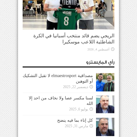
الريجي يضم قائد منتخب أسبانيا في الكرة
الشاطئية اللاعب موسكيرا
أغسطس 4, 2026
رأي المايسترو
مصداقية elmaestrosport لا تقبل التشكيك
أو التوهين
ديسمبر 22, 2025
لسنا مكسر عصا ولا نخاف من احد إلا
الله
يوليو 6, 2025
كل إناء بما فيه ينضح
مارس 31, 2025