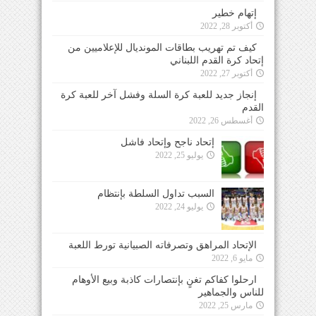
إتهام خطير
أكتوبر 28, 2022
كيف تم تهريب بطاقات المونديال للإعلاميين من
إتحاد كرة القدم اللبناني
أكتوبر 27, 2022
إنجاز جديد للعبة كرة السلة وفشل آخر للعبة كرة
القدم
أغسطس 26, 2022
إتحاد ناجح وإتحاد فاشل
يوليو 25, 2022
السبب تداول السلطة بإنتظام
يوليو 24, 2022
الإتحاد المراهق وتصرفاته الصبيانية تورط اللعبة
مايو 6, 2022
ارحلوا كفاكم تغنٍ بإنتصارات كاذبة وبيع الأوهام
للناس والجماهير
مارس 25, 2022