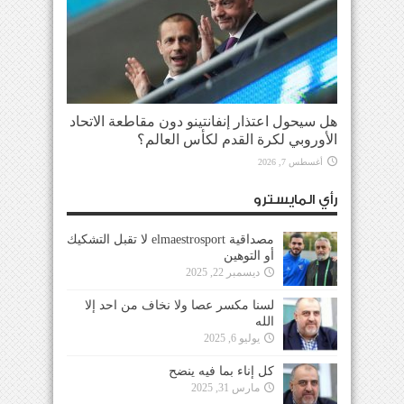
هل سيحول اعتذار إنفانتينو دون مقاطعة الاتحاد
الأوروبي لكرة القدم لكأس العالم؟
أغسطس 7, 2026
رأي المايسترو
مصداقية elmaestrosport لا تقبل التشكيك
أو التوهين
ديسمبر 22, 2025
لسنا مكسر عصا ولا نخاف من احد إلا
الله
يوليو 6, 2025
كل إناء بما فيه ينضح
مارس 31, 2025