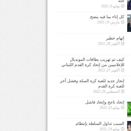
الله
يوليو 6, 2025
كل إناء بما فيه ينضح
مارس 31, 2025
إتهام خطير
أكتوبر 28, 2022
كيف تم تهريب بطاقات المونديال
للإعلاميين من إتحاد كرة القدم اللبناني
أكتوبر 27, 2022
إنجاز جديد للعبة كرة السلة وفشل آخر
للعبة كرة القدم
أغسطس 26, 2022
إتحاد ناجح وإتحاد فاشل
يوليو 25, 2022
السبب تداول السلطة بإنتظام
يوليو 24, 2022