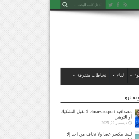
وء
لقاء
نشاطات متفرقة
ايسترو
مصداقية elmaestrosport لا تقبل التشكيك
أو التوهين
ديسمبر 22, 2025
لسنا مكسر عصا ولا نخاف من احد إلا