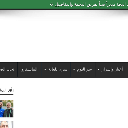
دقة مديراً فنياً لفريق النجمة والتفاصيل لاحقاً
أخبار واسرار
سر اليوم
سري للغاية
المايسترو
تحت الض
رأي الم