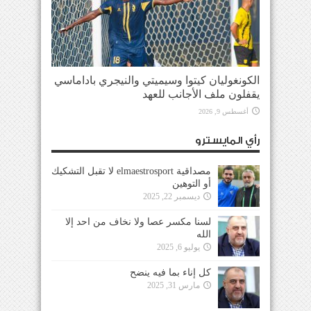
الكونغوليان كيتوا وسيميتي والنيجري باداماسي
يقفلون ملف الأجانب للعهد
أغسطس 9, 2026
رأي المايسترو
مصداقية elmaestrosport لا تقبل التشكيك
أو التوهين
ديسمبر 22, 2025
لسنا مكسر عصا ولا نخاف من احد إلا
الله
يوليو 6, 2025
كل إناء بما فيه ينضح
مارس 31, 2025