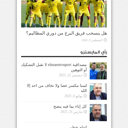
هل ينسحب فريق البرج من دوري المظاليم؟
أغسطس 9, 2026
رأي المايسترو
مصداقية elmaestrosport لا تقبل التشكيك
أو التوهين
ديسمبر 22, 2025
لسنا مكسر عصا ولا نخاف من احد إلا
الله
يوليو 6, 2025
كل إناء بما فيه ينضح
مارس 31, 2025
إتهام خطير