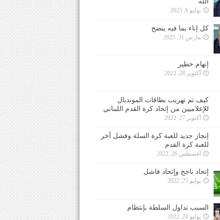
الله
يوليو 6, 2025
كل إناء بما فيه ينضح
مارس 31, 2025
إتهام خطير
أكتوبر 28, 2022
كيف تم تهريب بطاقات المونديال
للإعلاميين من إتحاد كرة القدم اللبناني
أكتوبر 27, 2022
إنجاز جديد للعبة كرة السلة وفشل آخر
للعبة كرة القدم
أغسطس 26, 2022
إتحاد ناجح وإتحاد فاشل
يوليو 25, 2022
السبب تداول السلطة بإنتظام
يوليو 24, 2022