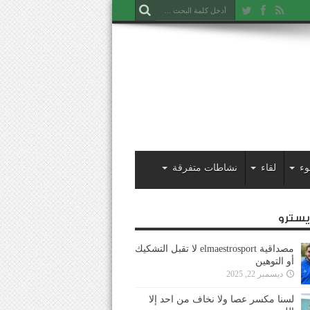
وء
لقاء
نشاطات متفرقة
ايسترو
مصداقية elmaestrosport لا تقبل التشكيك
أو التوهين
ديسمبر 22, 2025
لسنا مكسر عصا ولا نخاف من احد إلا