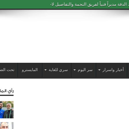
دقة مديراً فنياً لفريق النجمة والتفاصيل لاحقاً
أخبار واسرار
سر اليوم
سري للغاية
المايسترو
تحت الض
رأي الم