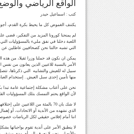
الواقع الرياضي والوضع 
كتب : اسماعيل حيدر
يكتنف الغموض كل ما يحيط بكرة القدم، أجو
لم يمنحنا كورونا المزيد من التفكير، قضى عل
اللعبة دخلنا في نفق مليء بالمسؤوليات التي ت
التي تشبه حالتنا نحن كصحافيين عاطلين عن ا
يمكن ان نكون قد حملنا وزرا ثقيلا، من هذه الم
الأمر بالنسبة للاعبين الذين يعانون من نفس
سبيل له للعيش والتشابيه التي ذكرناها، تتصل 
منها تأمين إحدى سبل العيش.. إستخدام العبارا
نحن على أعتاب مشكلة إجتماعية عامة تبدا بكرة
لأن الواقع يحتم التمسك بتلك المسؤوليات القا
لا شك بان 70 بالمئة من اللاعبين على
الذي نشهده من الأندية أو الاتحادات، أو إهما
اننا أمام إفلاس حقيقي لكل الرياضات خصوصا 
لا ينطبق الأمر على أندية تقوم بواجباتها ب
والأنصار.. نحن لا نعرف الى أي مدى ستبقى هذه