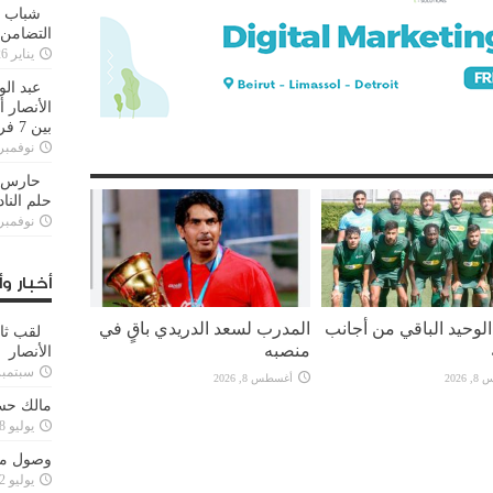
شباب ا
التضامن
يناير 26, 2025
عبد الو
الأنصار 
بين 7 فرق
نوفمبر 29, 20
حارس م
حلم النا
نوفمبر 27, 20
أخبار وأ
لوحيد الباقي من أجانب
المدرب لسعد الدريدي باقٍ في
لقب ثا
منصبه
الأنصار
سبتمبر 15, 4
2026
أغسطس 8, 2026
مالك حس
يوليو 28, 2023
وصول مدا
يوليو 12, 2023