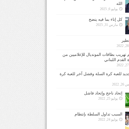
الله
يوليو 6, 2025
كل إناء بما فيه ينضح
مارس 31, 2025
خطير
 تهريب بطاقات المونديال للإعلاميين من
 القدم اللبناني
جديد للعبة كرة السلة وفشل آخر للعبة كرة
 2022
إتحاد ناجح وإتحاد فاشل
يوليو 25, 2022
السبب تداول السلطة بإنتظام
يوليو 24, 2022