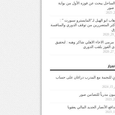
لساحل يبحث عن فوزه الأول من بوابة
 صور
هاب ابو الهيل لـ”المايسترو سبورت ” :
أكثر المتضررين من توقف الدوري والمنافسة
20
رمى الاخاء الاهلي شاكر وهبه : لتحقيق
دي الفوز بلقب الدوري
20
سرار
نٍ للنجمة مع المدرب دراغان على حساب
202
ون مدرباً للتضامن صور
فع الأنصار الجديد المالي يعقوبا