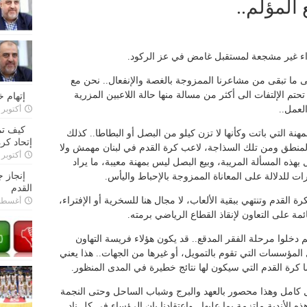
المؤلم..
اء غير مشجعة لمستقبل غامض في عز الركود.
ى ما تبقى من مشاعرنا الممزوجة بالغصة والإنفعال.. نحن مع
حتم الإلتفات الى أكثر من مسالة منها حالة اللاعبين المزرية
إتهام 
لعمل..
أكتوبر 28, 2022
كيف تم
هنة التي باتت وكأنها لا تزن كيلو من البصل أو البطاطا.. كذلك
إتحاد كرة
 المنطق ومن تلك السذاجة، لاعب كرة القدم في لبنان مهمش ولا
أكتوبر 27, 2022
بهذه المسألة المريبة، وبيع البصل ليس بمهنة معيبة، ما يراد
إنجاز 
ت للدلالة على المعاناة الممزوجة بالإحباط واليأس.
القدم
 القدم وتنتهي ببقية الألعاب، لا مجال هنا للسخرية أو الإفتراء،
أغسطس 26,
ئمة على التعاون لإنقاذ القطاع الرياضي برمته.
 إختلافهم دخلوا مرحلة الفقر المدقع.. قد يكون هؤلاء فريسة التهاون
ل المؤسسات التي تقوم بالتمويل، أو غيرها من الجهات.. هذا يعني
كرة القدم التي سيكون لها نتائج خطيرة في المدى المنظور.
شكل كامل وهذا محصور بالعهد والبرج وشباب الساحل وحتى النجمة
 الأندية ملتزمة بما عليها.. وإعتقادنا بان الرؤساء في كل ناد