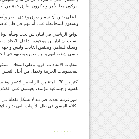
يدركون هذا الأمر ويفكرون بطرق عدة من أجل
انا على يقين أن سمير دبوق وفادي ناصر وأسع
ويسعون للمحافظة على أنديتهم في ظل عاصفة
الواقع الرياضي في لبنان يئن تحت وطأة الوبا
السبب أن إداريين موجودين داخل الاتحادات يق
وسيلة للتباهي وتحقيق الغايات وليس واجهة 
وتنمي شخصياتهم وتبرز صورة وطنهم في الخا
انتخابات الاتحادات قربيا وعلى المحك.. ستكو
المحسوبيات الحزبية وتعمل من أجل التغيير، وع
أكثر من 70 بالمئة من الرياضيين لاعب
نفسية وإجتماعية مؤلمة، يعيشون على الكلام ا
أمور غريبة تحدث في بلد لا يشكل نقطة في بح
الكلام المنمق في ظل الأزمات التي تدار بالأ