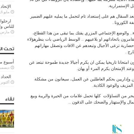
 الإستمرارية.
الإتحاد
مايو 6, 2022
د السقال هم على إستعداد تام لتحمل ما يمليه عليهم الضمير
ارحلوا 
 الكورونا..
للناس وا
مارس 25, 022
ء.. والوضع الإجتماعي المزري يفتك بما تبقى من هذا القطاع،
امرون باتحاداتهم او بلاعبيهم .. الوسط الرياضي بات بنظرهؤلاء
حضارية ترعى الأجيال وتبعدهم عن الافات وتصقل مهاراتهم
تحت ال
رج .
أسبوع م
ن امتحانا تاريخيا يمكن ان يكرم أجيالا جديدة طموحة تبتعد عن
ديسمبر 11, 3
ند الإمتحان يكرم المرء أو يهان.
الحداد 
ين وفنيين وإداريين بحكم العاطلين عن العمل، سيعانون من مشكلة
أكتوبر 6, 2021
لمزيف والوعود الكاذبة.
ر من التساؤلات كلها تحمل علامات من الحيرة والريبة وبيع
لقاء
همال والإستهتار والضحك على الذقون ..