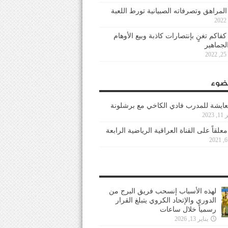
 المراهق وتصرفاته الصبيانية تورط اللعبة
كفاكم تغنٍ بإنتصارات كاذبة وبيع الأوهام
لجماهير
2
ضوء
عايشة للمدرب فادي الكاخي مع برشلونة
202
معلقاً على القناة العراقية الرياضية الرابعة
لهذه الأسباب إنسحب فريق البرج من
الدوري والإتحاد الكروي يتبلغ القرار
رسمياً خلال ساعات
يناير 13, 2026