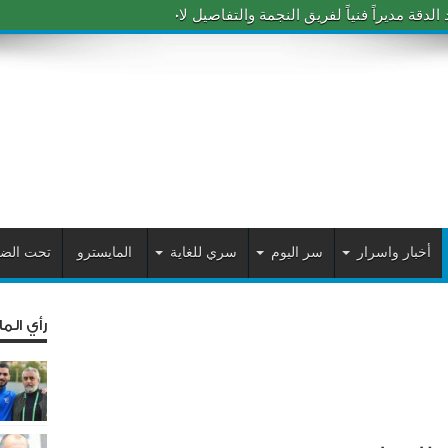
دقة مديراً فنياً لفريق النجمة والتفاصيل لاحقاً
أخبار واسرار
سر اليوم
سري للغاية
المايسترو
تحت الض
رأي الم