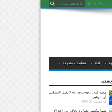
وء
لقاء
نشاطات متفرقة
ايسترو
مصداقية elmaestrosport لا تقبل التشكيك
أو التوهين
ديسمبر 22, 2025
لسنا مكسر عصا ولا نخاف من احد إلا