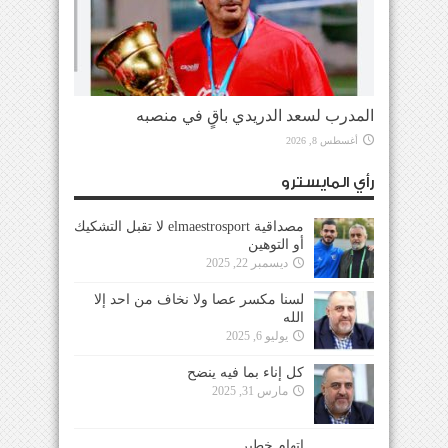
المدرب لسعد الدريدي باقٍ في منصبه
أغسطس 8, 2026
رأي المايسترو
مصداقية elmaestrosport لا تقبل التشكيك
أو التوهين
ديسمبر 22, 2025
لسنا مكسر عصا ولا نخاف من احد إلا
الله
يوليو 6, 2025
كل إناء بما فيه ينضح
مارس 31, 2025
إتهام خطير