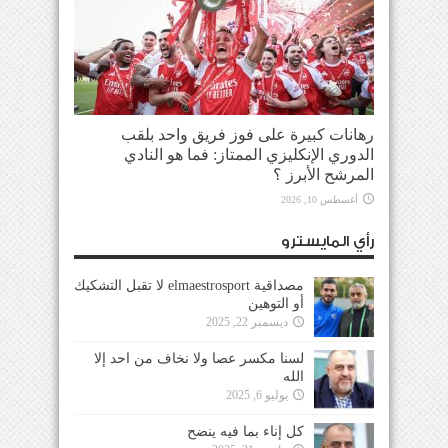
رهانات كبيرة على فوز فريق واحد بلقب
الدوري الإنكليزي الممتاز: فما هو النادي
المرشح الأبرز ؟
أغسطس 10, 2026
رأي المايسترو
مصداقية elmaestrosport لا تقبل التشكيك
أو التوهين
ديسمبر 22, 2025
لسنا مكسر عصا ولا نخاف من احد إلا
الله
يوليو 6, 2025
كل إناء بما فيه ينضح