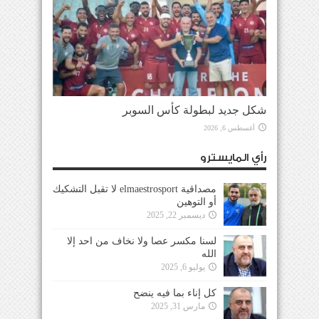
شكل جديد لبطولة كأس السوبر
أغسطس 6, 2026
رأي المايسترو
مصداقية elmaestrosport لا تقبل التشكيك
أو التوهين
ديسمبر 22, 2025
لسنا مكسر عصا ولا نخاف من احد إلا
الله
يوليو 6, 2025
كل إناء بما فيه ينضح
مارس 31, 2025