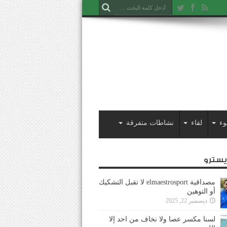
وء
لقاء
نشاطات متفرقة
ايسترو
مصداقية elmaestrosport لا تقبل التشكيك
أو التوهين
ديسمبر 22, 2025
لسنا مكسر عصا ولا نخاف من احد إلا