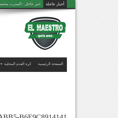
أخبار عاجلة
خبر عاجل : المدرب محمد ال
الصفحة الرئيسية
كرة القدم المحلية
ABB5-B6E9C8914141