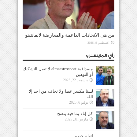
من هي الاتحادات الداعمة والمعارضة لانفانتينو
أغسطس 9, 2026
رأي المايسترو
مصداقية elmaestrosport لا تقبل التشكيك
أو التوهين
ديسمبر 22, 2025
لسنا مكسر عصا ولا نخاف من احد إلا
الله
يوليو 6, 2025
كل إناء بما فيه ينضح
مارس 31, 2025
إتهام خطير