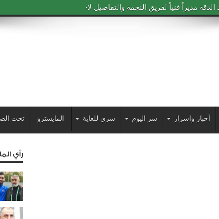
دقة مديراً فنياً لفريق النجمة والتفاصيل لاحقاً
أخبار واسرار
سر اليوم
سري للغاية
المايسترو
تحت الض
رأي الم