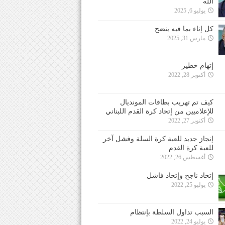
الله
يوليو 6, 2025
كل إناء بما فيه ينضح
مارس 31, 2025
إتهام خطير
أكتوبر 28, 2022
كيف تم تهريب بطاقات المونديال
للإعلاميين من إتحاد كرة القدم اللبناني
أكتوبر 27, 2022
إنجاز جديد للعبة كرة السلة وفشل آخر
للعبة كرة القدم
أغسطس 26, 2022
إتحاد ناجح وإتحاد فاشل
يوليو 25, 2022
السبب تداول السلطة بإنتظام
يوليو 24, 2022