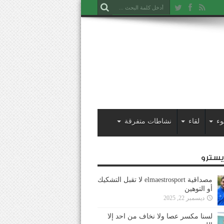
وء
لقاء
نشاطات متفرقة
ايسترو
مصداقية elmaestrosport لا تقبل التشكيك
أو التوهين
ديسمبر 22, 2025
لسنا مكسر عصا ولا نخاف من احد إلا