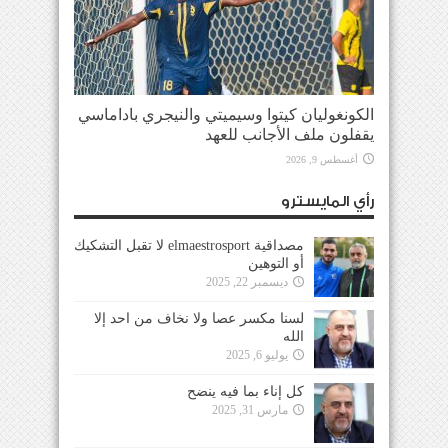
الكونغوليان كيتوا وسيميتي والنيجري باداماسي
يقفلون ملف الأجانب للعهد
أغسطس 9, 2026
رأي المايسترو
مصداقية elmaestrosport لا تقبل التشكيك
أو التوهين
ديسمبر 22, 2025
لسنا مكسر عصا ولا نخاف من احد إلا
الله
يوليو 6, 2025
كل إناء بما فيه ينضح
مارس 31, 2025