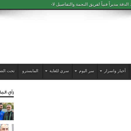
دقة مديراً فنياً لفريق النجمة والتفاصيل لاحقاً
أخبار واسرار
سر اليوم
سري للغاية
المايسترو
تحت الض
رأي الم