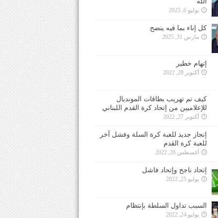
الله
يوليو 6, 2025
كل إناء بما فيه ينضح
مارس 31, 2025
إتهام خطير
أكتوبر 28, 2022
كيف تم تهريب بطاقات المونديال
للإعلاميين من إتحاد كرة القدم اللبناني
أكتوبر 27, 2022
إنجاز جديد للعبة كرة السلة وفشل آخر
للعبة كرة القدم
أغسطس 26, 2022
إتحاد ناجح وإتحاد فاشل
يوليو 25, 2022
السبب تداول السلطة بإنتظام
يوليو 24, 2022