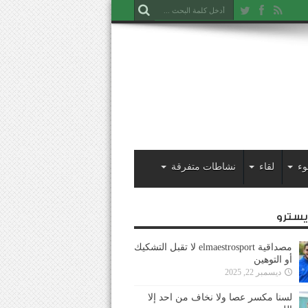
وء
لقاء
نشاطات متفرقة
ايسترو
مصداقية elmaestrosport لا تقبل التشكيك
أو التوهين
ديسمبر 22, 2025
لسنا مكسر عصا ولا نخاف من احد إلا