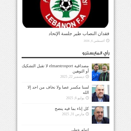
فقدان النصاب طير جلسة الإتحاد
أغسطس 6, 2026
رأي المايسترو
مصداقية elmaestrosport لا تقبل التشكيك
أو التوهين
ديسمبر 22, 2025
لسنا مكسر عصا ولا نخاف من احد إلا
الله
يوليو 6, 2025
كل إناء بما فيه ينضح
مارس 31, 2025
إتهام خطير