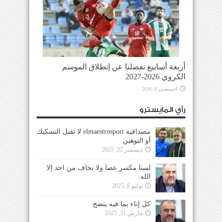
أربعة أسابيع تفصلنا عن إنطلاق الموسم
الكروي 2026-2027
أغسطس 8, 2026
رأي المايسترو
مصداقية elmaestrosport لا تقبل التشكيك
أو التوهين
ديسمبر 22, 2025
لسنا مكسر عصا ولا نخاف من احد إلا
الله
يوليو 6, 2025
كل إناء بما فيه ينضح
مارس 31, 2025