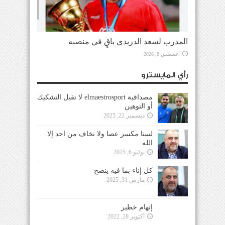
المدرب لسعد الدريدي باقٍ في منصبه
أغسطس 8, 2026
رأي المايسترو
مصداقية elmaestrosport لا تقبل التشكيك
أو التوهين
ديسمبر 22, 2025
لسنا مكسر عصا ولا نخاف من احد إلا
الله
يوليو 6, 2025
كل إناء بما فيه ينضح
مارس 31, 2025
إتهام خطير
أكتوبر 28, 2022