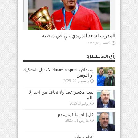
المدرب لسعد الدريدي باقٍ في منصبه
أغسطس 8, 2026
رأي المايسترو
مصداقية elmaestrosport لا تقبل التشكيك
أو التوهين
ديسمبر 22, 2025
لسنا مكسر عصا ولا نخاف من احد إلا
الله
يوليو 6, 2025
كل إناء بما فيه ينضح
مارس 31, 2025
إتهام خطير