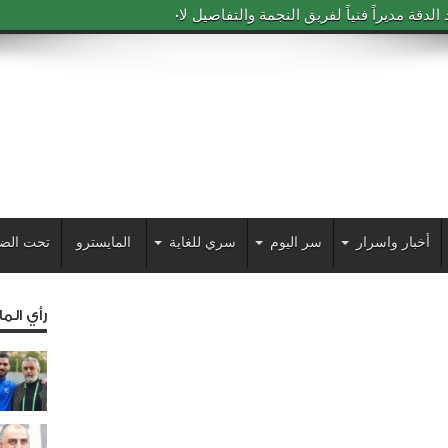
دقة مديراً فنياً لفريق النجمة والتفاصيل لاحقاً
أخبار واسرار
سر اليوم
سري للغاية
المايسترو
تحت الض
رأي الم