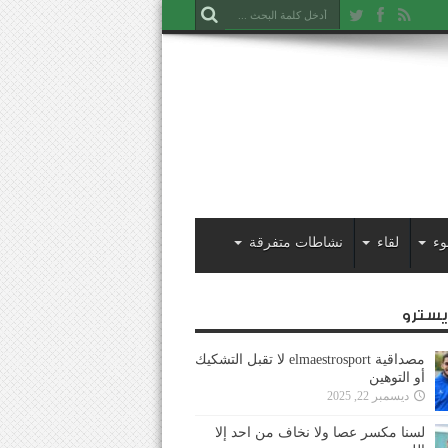
وء
لقاء
نشاطات متفرقة
ايسترو
مصداقية elmaestrosport لا تقبل التشكيك
أو التوهين
ديسمبر 22, 2025
لسنا مكسر عصا ولا نخاف من احد إلا