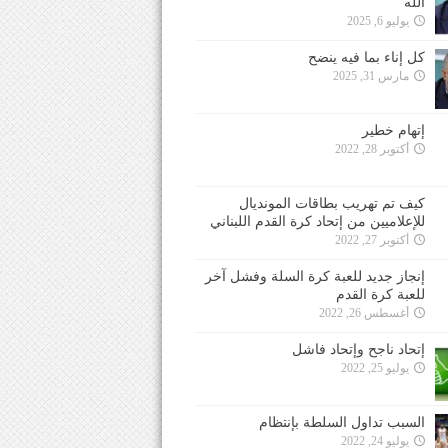
الله
يوليو 6, 2025
كل إناء بما فيه ينضح
مارس 31, 2025
إتهام خطير
أكتوبر 28, 2022
كيف تم تهريب بطاقات المونديال
للإعلاميين من إتحاد كرة القدم اللبناني
أكتوبر 27, 2022
إنجاز جديد للعبة كرة السلة وفشل آخر
للعبة كرة القدم
أغسطس 26, 2022
إتحاد ناجح وإتحاد فاشل
يوليو 25, 2022
السبب تداول السلطة بإنتظام
يوليو 24, 2022