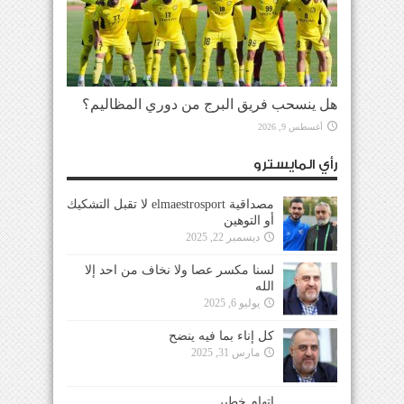
هل ينسحب فريق البرج من دوري المظاليم؟
أغسطس 9, 2026
رأي المايسترو
مصداقية elmaestrosport لا تقبل التشكيك
أو التوهين
ديسمبر 22, 2025
لسنا مكسر عصا ولا نخاف من احد إلا
الله
يوليو 6, 2025
كل إناء بما فيه ينضح
مارس 31, 2025
إتهام خطير