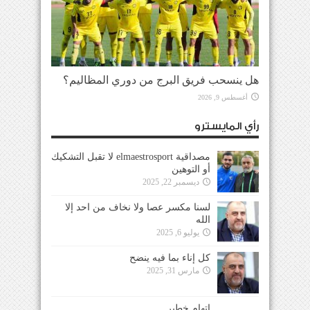
هل ينسحب فريق البرج من دوري المظاليم؟
أغسطس 9, 2026
رأي المايسترو
مصداقية elmaestrosport لا تقبل التشكيك
أو التوهين
ديسمبر 22, 2025
لسنا مكسر عصا ولا نخاف من احد إلا
الله
يوليو 6, 2025
كل إناء بما فيه ينضح
مارس 31, 2025
إتهام خطير