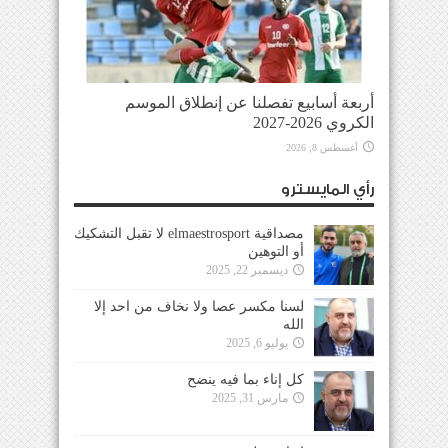
أربعة أسابيع تفصلنا عن إنطلاق الموسم
الكروي 2026-2027
أغسطس 8, 2026
رأي المايسترو
مصداقية elmaestrosport لا تقبل التشكيك
أو التوهين
ديسمبر 22, 2025
لسنا مكسر عصا ولا نخاف من احد إلا
الله
يوليو 6, 2025
كل إناء بما فيه ينضح
مارس 31, 2025