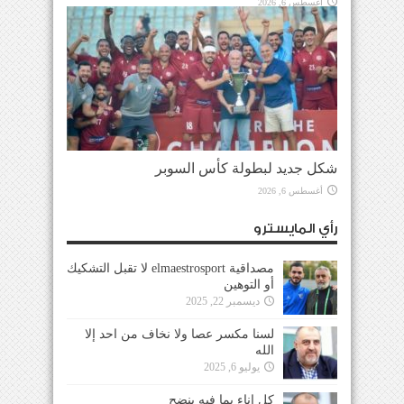
أغسطس 6, 2026
شكل جديد لبطولة كأس السوبر
أغسطس 6, 2026
رأي المايسترو
مصداقية elmaestrosport لا تقبل التشكيك
أو التوهين
ديسمبر 22, 2025
لسنا مكسر عصا ولا نخاف من احد إلا
الله
يوليو 6, 2025
كل إناء بما فيه ينضح