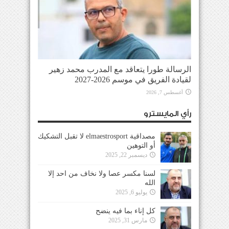
الرسالة طورا يتعاقد مع المدرب محمد زهير
لقيادة الفريق في موسم 2026-2027
أغسطس 7, 2026
رأي المايسترو
مصداقية elmaestrosport لا تقبل التشكيك
أو التوهين
ديسمبر 22, 2025
لسنا مكسر عصا ولا نخاف من احد إلا
الله
يوليو 6, 2025
كل إناء بما فيه ينضح
مارس 31, 2025