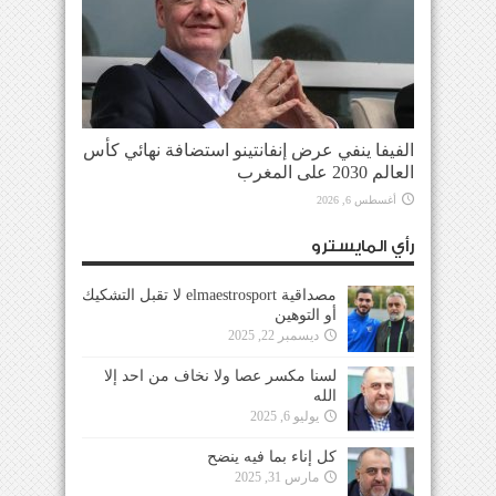
الفيفا ينفي عرض إنفانتينو استضافة نهائي كأس
العالم 2030 على المغرب
أغسطس 6, 2026
رأي المايسترو
مصداقية elmaestrosport لا تقبل التشكيك
أو التوهين
ديسمبر 22, 2025
لسنا مكسر عصا ولا نخاف من احد إلا
الله
يوليو 6, 2025
كل إناء بما فيه ينضح
مارس 31, 2025