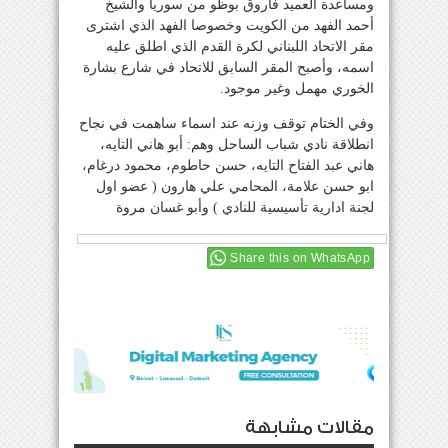
ومساعدة العميد فاروق بوظو من سوريا والشيخ
أحمد الفهد من الكويت وخصوصا الفهد الذي اشترى
مقر الاتحاد اللبناني لكرة القدم الذي اطلق عليه
اسمه، وأصبح المقر السابق للاتحاد في شارع بشارة
الخوري مهمل وغير موجود.
وفي الختام توقف وزنه عند اسماء ساهمت في نجاح
انطلاقة نادي شباب الساحل وهم: أبو هاني التايه،
هاني عبد الفتاح التايه، حسن حاطوم، محمود درغام،
ابو حسن علامة، المحامي علي هارون ( عضو اول
لجنة ادارية تأسيسية للنادي ) وأبو غسان مروة
Share this on WhatsApp
مقالات مشابهة