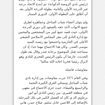
(رئيس نادي الروضة الدكوانة). ثم ابتدع الاتحاد درجة
غير الدرجة الأولى والثانية، بطولة الدرجة الأولى بعد
أن أطلق على البطولة الأولى، الدوري الممتاز.
ولم يتوان أعضاء شباب الساحل وجماهيره لطرق
جميع الابواب لأخذ حقه بالصعود إلى دوري الدرجة
الأولى، حيث قصد جمع كبير من المشجعين والمحبين
مع إدارة النادي إلى مقر المجلس الاسلامي الشيعي
الأعلى في الحازمية واجتمعوا مع رئيسه السيد
موسى الصدر، وكان هذا الاجتماع مهما جدا، إذ ان
سماحته تقبل الموضوع برحابة صدر وقال بعد طول
الحديث، عارضا أن يكون الرئيس الفخري للنادي وهو
لايزال رئيسا فخريا اعاده الله سالما”.
مفاوضات فاشلة
وفي العام 1971 جرت مفاوضات بين إدارة نادي
شباب الساجل وممثلي الفرق الكبيرة النجمة
والراسينغ والصفاء، حيث جرى الاجتماع في مقهى
في منطقة الغبيري، بين رئيس النادي أبو انور
برجاوي الذ ي كان له الفضل الكبير في تلك المرحلة،
بالإضافة إلى اللاعبين عادل سليم، صلاح حيدر، هاني