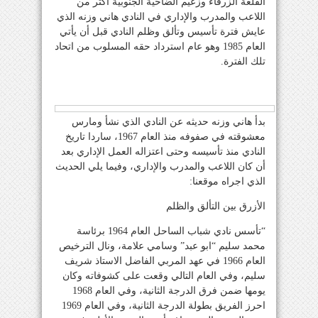
القلعة الزرقاء وزعيم الضاحية الجنوبية أكثر من
اللاعب والمدرب والإداري في النادي هاني وزنه الذي
عايش فترة تأسيس وتألق وظلم النادي قبل أن يأتي
العام 1985 وهو عام استرداد حقه المسلوب من اتحاد
تلك الفترة.
بدأ هاني وزنه حديثه عن النادي الذي نشأ ومارس
معشوقته في صفوفه منذ العام 1967، ساردا تاريخ
النادي منذ تأسيسه وحتى اعتزاله العمل الإداري بعد
أن كان اللاعب والمدرب والإداري، وفيما يلي الحديث
الذي اجراه موقعنا:
الأزرق بين التألق والظلم
“تأسس نادي شباب الساحل العام 1964 برئاسة
محمد سليم “ابو عبد” وسامي علامة، ونال الترخيص
العام 1966 في عهد المربي الفاضل الاستاذ شريف
سليم، وفي العام التالي وقعت على كشوفاته وكان
يومها ضمن فرق الدرجة الثانية، وفي العام 1968
احرز الفريق بطولة الدرجة الثانية، وفي العام 1969