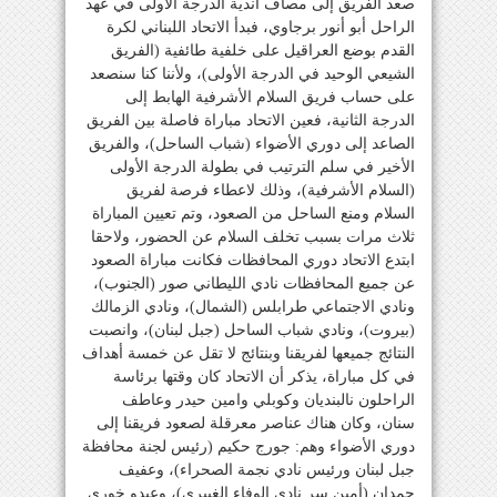
صعد الفريق إلى مصاف أندية الدرجة الأولى في عهد
الراحل أبو أنور برجاوي، فبدأ الاتحاد اللبناني لكرة
القدم بوضع العراقيل على خلفية طائفية (الفريق
الشيعي الوحيد في الدرجة الأولى)، ولأننا كنا سنصعد
على حساب فريق السلام الأشرفية الهابط إلى
الدرجة الثانية، فعين الاتحاد مباراة فاصلة بين الفريق
الصاعد إلى دوري الأضواء (شباب الساحل)، والفريق
الأخير في سلم الترتيب في بطولة الدرجة الأولى
(السلام الأشرفية)، وذلك لاعطاء فرصة لفريق
السلام ومنع الساحل من الصعود، وتم تعيين المباراة
ثلاث مرات بسبب تخلف السلام عن الحضور، ولاحقا
ابتدع الاتحاد دوري المحافظات فكانت مباراة الصعود
عن جميع المحافظات نادي الليطاني صور (الجنوب)،
ونادي الاجتماعي طرابلس (الشمال)، ونادي الزمالك
(بيروت)، ونادي شباب الساحل (جبل لبنان)، وانصبت
النتائج جميعها لفريقنا وبنتائج لا تقل عن خمسة أهداف
في كل مباراة، يذكر أن الاتحاد كان وقتها برئاسة
الراحلون نالبنديان وكوبلي وامين حيدر وعاطف
سنان، وكان هناك عناصر معرقلة لصعود فريقنا إلى
دوري الأضواء وهم: جورج حكيم (رئيس لجنة محافظة
جبل لبنان ورئيس نادي نجمة الصحراء)، وعفيف
حمدان (أمين سر نادي الوفاء الغبيري)، وعبدو خوري