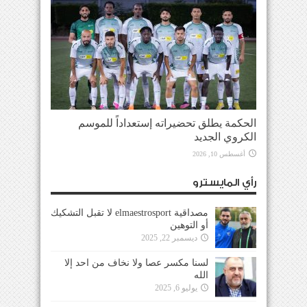
الحكمة يطلق تحضيراته إستعداداً للموسم
الكروي الجديد
أغسطس 10, 2026
رأي المايسترو
مصداقية elmaestrosport لا تقبل التشكيك
أو التوهين
ديسمبر 22, 2025
لسنا مكسر عصا ولا نخاف من احد إلا
الله
يوليو 6, 2025