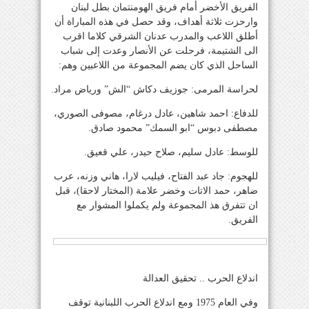
الفريق الأخضر أمام فريق الهومنتمان بطل لبنان
وارحزت ثلاثة أهداف، وقد حصل في هذه المباراة أن
أطلق اللاعب والمدرب عدنان الشرقي كلاما اقرب
الى الشتيمة، فرحلت عن الأنصار وعدت إلى شباب
الساحل الذي كان يضم المجموعة من اللاعبين وهم:
لحراسة المرمى: جوزيف دكاش “الش” ورياض مراد.
للدفاع: احمد شاهين، عادل درغام، مصوفى الصوري،
مصطفى دبوس “ابو السمك” محمود صادق.
للوسط: عادل سليم، صلاح حيدر، علي قعيق.
للهجوم: جاد عبد الفتاح، فيليب لارا، هاني وزنه، عرب
ضاهر، حمد الاتات وخضر علامة (المختار لاحقا)، قبل
ان تتفرق هذ المجموعة ولم يكملوا المشوار مع
الفريق.
اندلاع الحرب .. تحقيق العدالة
وفي العام 1975 ومع اندلاع الحرب اللبنانية توقف