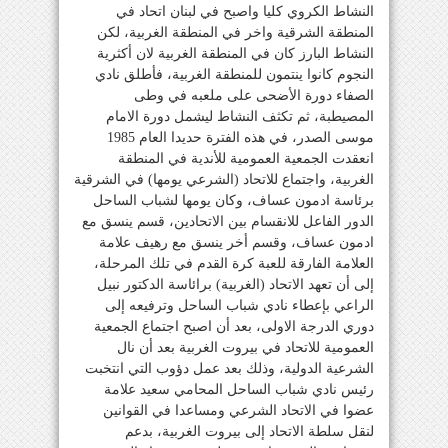
النشاط الكروي كليا واصبح في لبنان اتحاد في
المنطقة الشرقية واخر في المنطقة الغربية، لكن
النشاط البارز كان في المنطقة الغربية لان أكثرية
النجوم كانوا ينتمون للمنطقة الغربية، فأطلق نادي
الصفاء دورة الأضحى على ملعبه في وطى
المصيطبة، ثم تكثف النشاط ليشمل دورة الامام
موسى الصدر، في هذه الفترة حديدا العام 1985
انعقدت الجمعية العمومية للأندية في المنطقة
الغربية، واجتماع للاتحاد (الشرعي يومها) في الشرقية
برئاسة ادمون عساف، وكان يومها لشباب الساحل
الدور الفاعل للانقسام بين الاتحادين، قسم ينسق مع
ادمون عساف، وقسم أخر ينسق مع رهيف علامة
العلامة الفارقة للعبة كرة القدم في تلك المرحلة،
إلى أن تعهد الاتحاد (الغربية) برائاسة الدكتور نبيل
الراعي بإعطاء نادي شباب الساحل وترفيعه إلى
دوري الدرجة الاولى، بعد أن اصبح اجتماع الجمعية
العمومية للاتحاد في بيروت الغربية بعد أن نال
الشرعية الدولية، وذلك بعد عمل دؤوب التي انتخبت
رئيس نادي شباب الساحل المحامي سعيد علامة
عضوا في الاتحاد الشرعي ومساعدا في القوانين
لنقل سلطة الاتحاد إلى بيروت الغربية، بدعم