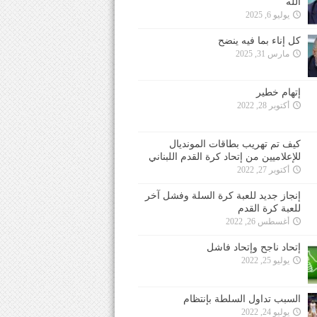
الله
يوليو 6, 2025
كل إناء بما فيه ينضح
مارس 31, 2025
إتهام خطير
أكتوبر 28, 2022
كيف تم تهريب بطاقات المونديال
للإعلاميين من إتحاد كرة القدم اللبناني
أكتوبر 27, 2022
إنجاز جديد للعبة كرة السلة وفشل آخر
للعبة كرة القدم
أغسطس 26, 2022
إتحاد ناجح وإتحاد فاشل
يوليو 25, 2022
السبب تداول السلطة بإنتظام
يوليو 24, 2022