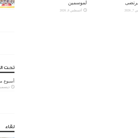
رتضى
لموسمين
2026
أغسطس 6, 2026
تحت ال
أسبوع م
ديسمبر 11, 3
لقاء