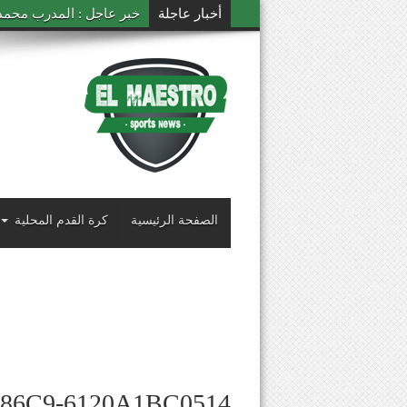
أخبار عاجلة
خبر عاجل : المدرب محمد ال
الصفحة الرئيسية
كرة القدم المحلية
-86C9-6120A1BC0514