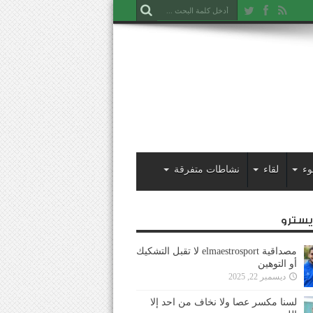
وء
لقاء
نشاطات متفرقة
ايسترو
مصداقية elmaestrosport لا تقبل التشكيك
أو التوهين
ديسمبر 22, 2025
لسنا مكسر عصا ولا نخاف من احد إلا