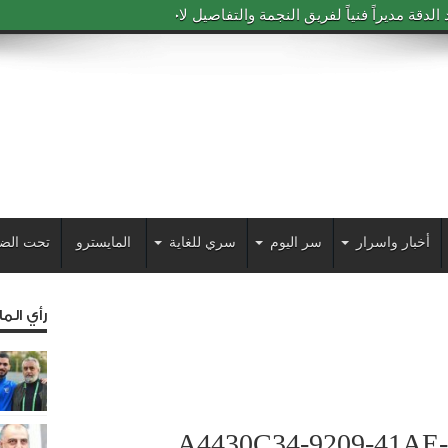
دقة مديراً فنياً لفريق النجمة والتفاصيل لاحقاً
أخبار واسرار
سر اليوم
سري للغاية
المايسترو
تحت الض
رأي الم
A4430C34-9209-41AE