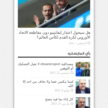
هل سيحول اعتذار إنفانتينو دون مقاطعة الاتحاد
الأوروبي لكرة القدم لكأس العالم؟
أغسطس 7, 2026
رأي المايسترو
مصداقية elmaestrosport لا تقبل التشكيك
أو التوهين
ديسمبر 22, 2025
لسنا مكسر عصا ولا نخاف من احد إلا
الله
يوليو 6, 2025
كل إناء بما فيه ينضح
مارس 31, 2025