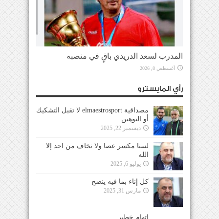
المدرب لسعد الدريدي باقٍ في منصبه
أغسطس 8, 2026
رأي المايسترو
مصداقية elmaestrosport لا تقبل التشكيك
أو التوهين
ديسمبر 22, 2025
لسنا مكسر عصا ولا نخاف من احد إلا
الله
يوليو 6, 2025
كل إناء بما فيه ينضح
مارس 31, 2025
إتهام خطير