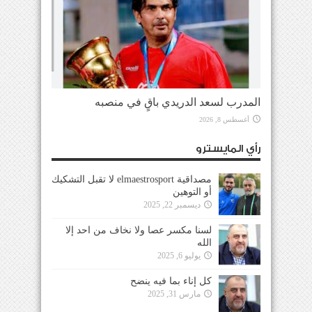
المدرب لسعد الدريدي باقٍ في منصبه
أغسطس 8, 2026
رأي المايسترو
مصداقية elmaestrosport لا تقبل التشكيك
أو التوهين
ديسمبر 22, 2025
لسنا مكسر عصا ولا نخاف من احد إلا
الله
يوليو 6, 2025
كل إناء بما فيه ينضح
مارس 31, 2025