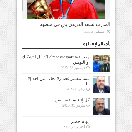
المدرب لسعد الدريدي باقٍ في منصبه
أغسطس 8, 2026
رأي المايسترو
مصداقية elmaestrosport لا تقبل التشكيك
أو التوهين
ديسمبر 22, 2025
لسنا مكسر عصا ولا نخاف من احد إلا
الله
يوليو 6, 2025
كل إناء بما فيه ينضح
مارس 31, 2025
إتهام خطير
أكتوبر 28, 2022