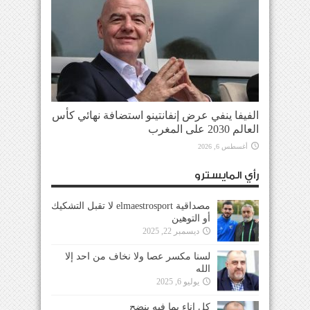
الفيفا ينفي عرض إنفانتينو استضافة نهائي كأس
العالم 2030 على المغرب
أغسطس 6, 2026
رأي المايسترو
مصداقية elmaestrosport لا تقبل التشكيك
أو التوهين
ديسمبر 22, 2025
لسنا مكسر عصا ولا نخاف من احد إلا
الله
يوليو 6, 2025
كل إناء بما فيه ينضح