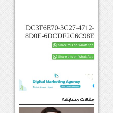
DC3F6E70-3C27-4712-
8D0E-6DCDF2C6C98E
Share this on WhatsApp
Share this on WhatsApp
مقالات مشابهة