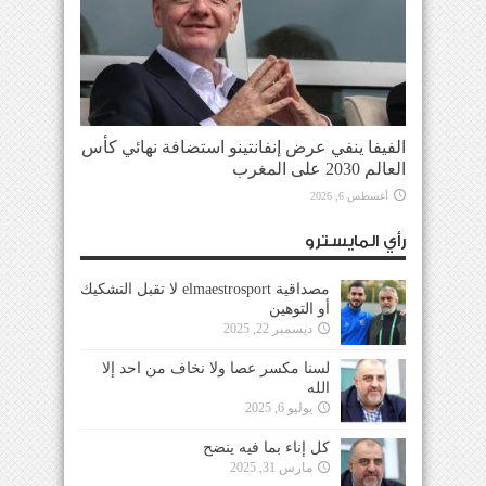
الفيفا ينفي عرض إنفانتينو استضافة نهائي كأس
العالم 2030 على المغرب
أغسطس 6, 2026
رأي المايسترو
مصداقية elmaestrosport لا تقبل التشكيك
أو التوهين
ديسمبر 22, 2025
لسنا مكسر عصا ولا نخاف من احد إلا
الله
يوليو 6, 2025
كل إناء بما فيه ينضح
مارس 31, 2025