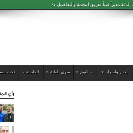
دقة مديراً فنياً لفريق النجمة والتفاصيل لاحقاً
أخبار واسرار
سر اليوم
سري للغاية
المايسترو
تحت الض
رأي الم