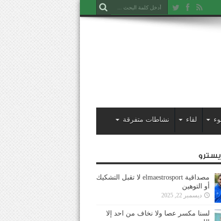
وء
لقاء
نشاطات متفرقة
ايسترو
مصداقية elmaestrosport لا تقبل التشكيك
أو التوهين
ديسمبر 22, 2025
لسنا مكسر عصا ولا نخاف من احد إلا