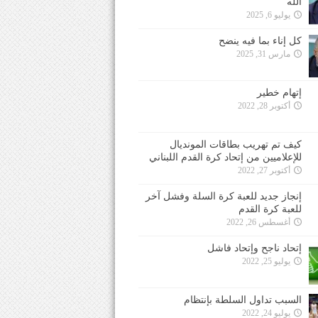
الله
يوليو 6, 2025
كل إناء بما فيه ينضح
مارس 31, 2025
إتهام خطير
أكتوبر 28, 2022
كيف تم تهريب بطاقات المونديال
للإعلاميين من إتحاد كرة القدم اللبناني
أكتوبر 27, 2022
إنجاز جديد للعبة كرة السلة وفشل آخر
للعبة كرة القدم
أغسطس 26, 2022
إتحاد ناجح وإتحاد فاشل
يوليو 25, 2022
السبب تداول السلطة بإنتظام
يوليو 24, 2022