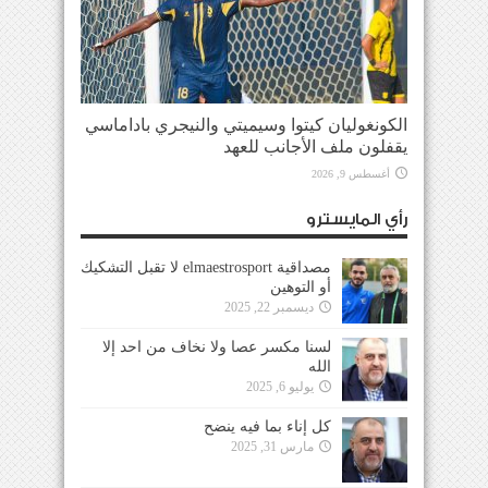
الكونغوليان كيتوا وسيميتي والنيجري باداماسي
يقفلون ملف الأجانب للعهد
أغسطس 9, 2026
رأي المايسترو
مصداقية elmaestrosport لا تقبل التشكيك
أو التوهين
ديسمبر 22, 2025
لسنا مكسر عصا ولا نخاف من احد إلا
الله
يوليو 6, 2025
كل إناء بما فيه ينضح
مارس 31, 2025