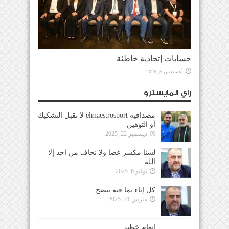
حسابات إتحادية خاطئة
أغسطس 5, 2026
رأي المايسترو
مصداقية elmaestrosport لا تقبل التشكيك
أو التوهين
ديسمبر 22, 2025
لسنا مكسر عصا ولا نخاف من احد إلا
الله
يوليو 6, 2025
كل إناء بما فيه ينضح
مارس 31, 2025
إتهام خطير