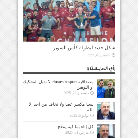
شكل جديد لبطولة كأس السوبر
أغسطس 6, 2026
رأي المايسترو
مصداقية elmaestrosport لا تقبل التشكيك
أو التوهين
ديسمبر 22, 2025
لسنا مكسر عصا ولا نخاف من احد إلا
الله
يوليو 6, 2025
كل إناء بما فيه ينضح
مارس 31, 2025