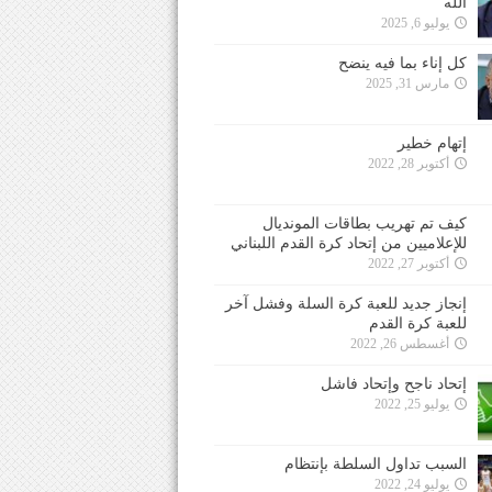
الله
يوليو 6, 2025
كل إناء بما فيه ينضح
مارس 31, 2025
إتهام خطير
أكتوبر 28, 2022
كيف تم تهريب بطاقات المونديال
للإعلاميين من إتحاد كرة القدم اللبناني
أكتوبر 27, 2022
إنجاز جديد للعبة كرة السلة وفشل آخر
للعبة كرة القدم
أغسطس 26, 2022
إتحاد ناجح وإتحاد فاشل
يوليو 25, 2022
السبب تداول السلطة بإنتظام
يوليو 24, 2022