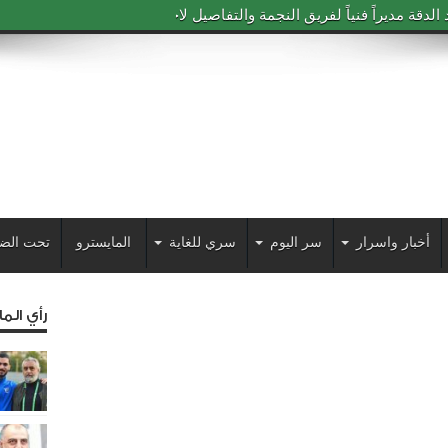
دقة مديراً فنياً لفريق النجمة والتفاصيل لاحقاً
أخبار واسرار
سر اليوم
سري للغاية
المايسترو
تحت الض
رأي الم