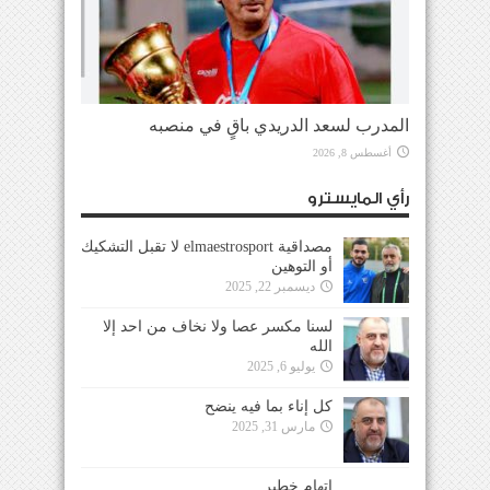
المدرب لسعد الدريدي باقٍ في منصبه
أغسطس 8, 2026
رأي المايسترو
مصداقية elmaestrosport لا تقبل التشكيك
أو التوهين
ديسمبر 22, 2025
لسنا مكسر عصا ولا نخاف من احد إلا
الله
يوليو 6, 2025
كل إناء بما فيه ينضح
مارس 31, 2025
إتهام خطير