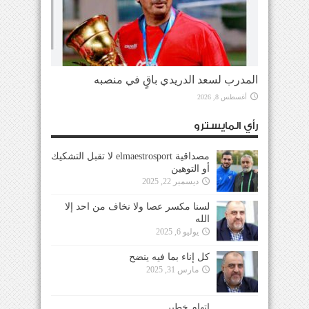
المدرب لسعد الدريدي باقٍ في منصبه
أغسطس 8, 2026
رأي المايسترو
مصداقية elmaestrosport لا تقبل التشكيك
أو التوهين
ديسمبر 22, 2025
لسنا مكسر عصا ولا نخاف من احد إلا
الله
يوليو 6, 2025
كل إناء بما فيه ينضح
مارس 31, 2025
إتهام خطير