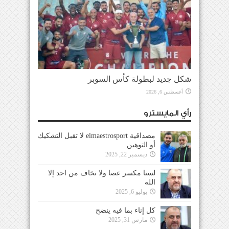
شكل جديد لبطولة كأس السوبر
أغسطس 6, 2026
رأي المايسترو
مصداقية elmaestrosport لا تقبل التشكيك
أو التوهين
ديسمبر 22, 2025
لسنا مكسر عصا ولا نخاف من احد إلا
الله
يوليو 6, 2025
كل إناء بما فيه ينضح
مارس 31, 2025