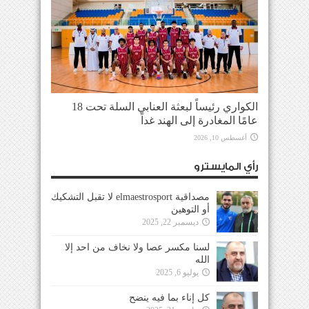
الكواري رئيساً لبعثة العنابي السلة تحت 18
عامًا المغادرة إلى الهند غداً
أغسطس 10, 2026
رأي المايسترو
مصداقية elmaestrosport لا تقبل التشكيك
أو التوهين
ديسمبر 22, 2025
لسنا مكسر عصا ولا نخاف من احد إلا
الله
يوليو 6, 2025
كل إناء بما فيه ينضح