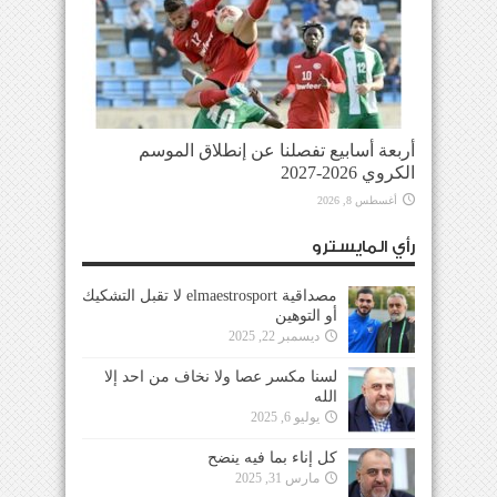
أربعة أسابيع تفصلنا عن إنطلاق الموسم
الكروي 2026-2027
أغسطس 8, 2026
رأي المايسترو
مصداقية elmaestrosport لا تقبل التشكيك
أو التوهين
ديسمبر 22, 2025
لسنا مكسر عصا ولا نخاف من احد إلا
الله
يوليو 6, 2025
كل إناء بما فيه ينضح
مارس 31, 2025