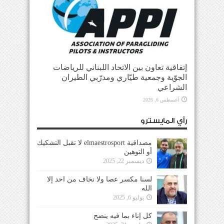
إتفاقية تعاون بين الاتحاد اللبناني للرياضات
الجوّية وجمعية طيّاري ومدرّبي الطيران
الشراعي
أغسطس 6, 2026
رأي المايسترو
مصداقية elmaestrosport لا تقبل التشكيك
أو التوهين
ديسمبر 22, 2025
لسنا مكسر عصا ولا نخاف من احد إلا
الله
يوليو 6, 2025
كل إناء بما فيه ينضح