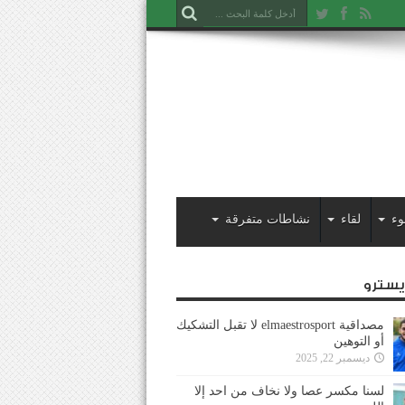
وء
لقاء
نشاطات متفرقة
ايسترو
مصداقية elmaestrosport لا تقبل التشكيك
أو التوهين
ديسمبر 22, 2025
لسنا مكسر عصا ولا نخاف من احد إلا