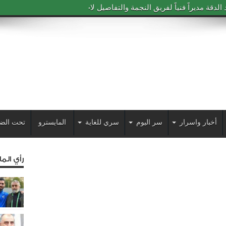
دقة مديراً فنياً لفريق النجمة والتفاصيل لاحقاً
أخبار واسرار
سر اليوم
سري للغاية
المايسترو
تحت الض
رأي الم