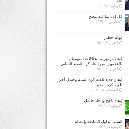
الله
يوليو 6, 2025
كل إناء بما فيه ينضح
مارس 31, 2025
إتهام خطير
أكتوبر 28, 2022
كيف تم تهريب بطاقات المونديال
للإعلاميين من إتحاد كرة القدم اللبناني
أكتوبر 27, 2022
إنجاز جديد للعبة كرة السلة وفشل آخر
للعبة كرة القدم
أغسطس 26, 2022
إتحاد ناجح وإتحاد فاشل
يوليو 25, 2022
السبب تداول السلطة بإنتظام
يوليو 24, 2022