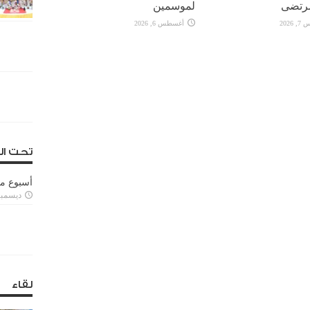
رتضى
لموسمين
2026
أغسطس 6, 2026
تحت ال
أسبوع م
ديسمبر 11, 3
لقاء