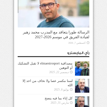
الرسالة طورا يتعاقد مع المدرب محمد زهير
لقيادة الفريق في موسم 2026-2027
أغسطس 7, 2026
رأي المايسترو
مصداقية elmaestrosport لا تقبل التشكيك
أو التوهين
ديسمبر 22, 2025
لسنا مكسر عصا ولا نخاف من احد إلا
الله
يوليو 6, 2025
كل إناء بما فيه ينضح
مارس 31, 2025