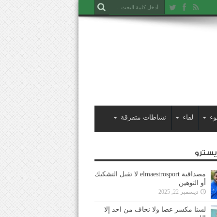
وء
لقاء
نشاطات متفرقة
ايسترو
مصداقية elmaestrosport لا تقبل التشكيك
أو التوهين
ديسمبر 22, 2025
لسنا مكسر عصا ولا نخاف من احد إلا