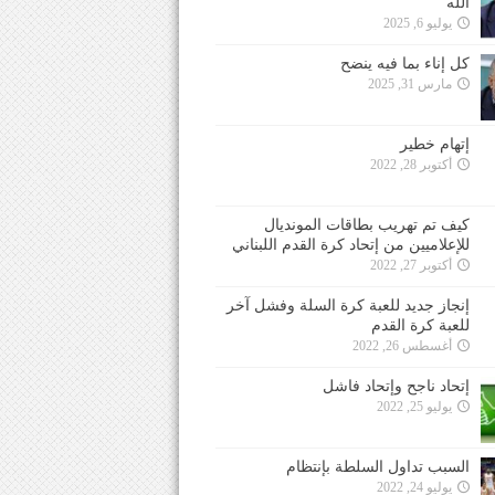
الله
يوليو 6, 2025
كل إناء بما فيه ينضح
مارس 31, 2025
إتهام خطير
أكتوبر 28, 2022
كيف تم تهريب بطاقات المونديال
للإعلاميين من إتحاد كرة القدم اللبناني
أكتوبر 27, 2022
إنجاز جديد للعبة كرة السلة وفشل آخر
للعبة كرة القدم
أغسطس 26, 2022
إتحاد ناجح وإتحاد فاشل
يوليو 25, 2022
السبب تداول السلطة بإنتظام
يوليو 24, 2022