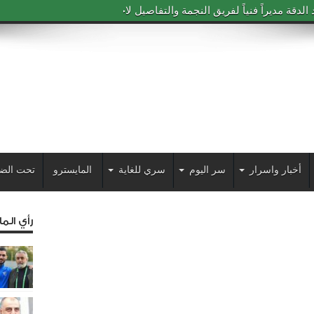
دقة مديراً فنياً لفريق النجمة والتفاصيل لاحقاً
أخبار واسرار
سر اليوم
سري للغاية
المايسترو
تحت الض
رأي الم